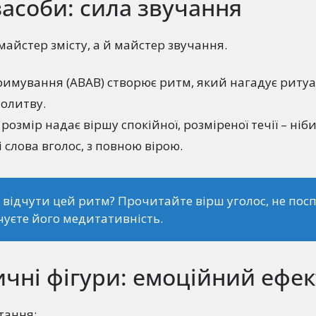
засоби: сила звучання
 майстер змісту, а й майстер звучання.
римування (АВАВ) створює ритм, який нагадує риту
молитву.
озмір надає віршу спокійної, розміреної течії – ніби
 слова вголос, з повною вірою.
 відчути цей ритм? Прочитайте вірш уголос, не пос
чуєте його медитативність.
чні фігури: емоційний ефек
тання: