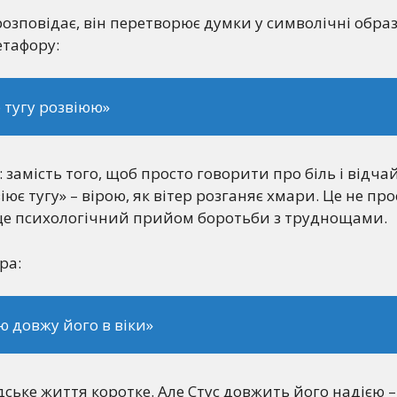
розповідає, він перетворює думки у символічні обра
етафору:
 тугу розвіюю»
: замість того, щоб просто говорити про біль і відчай
ює тугу» – вірою, як вітер розганяє хмари. Це не про
 це психологічний прийом боротьби з труднощами.
ра:
ю довжу його в віки»
дське життя коротке. Але Стус довжить його надією –