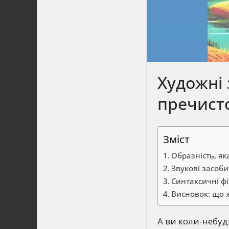
Художні 
пречисто
Зміст
Образність, як
Звукові засоби
Синтаксичні ф
Висновок: що ж
А ви коли-небуд