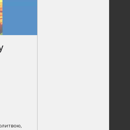
у
молитвою,