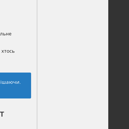
альне
 хтось
пішаючи.
т