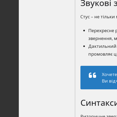
Звукові 
Стус – не тільки
Перехресне 
звернення, 
Дактильний р
промовляє ці
Хочете
Ви від
Синтакси
Риторичне звер