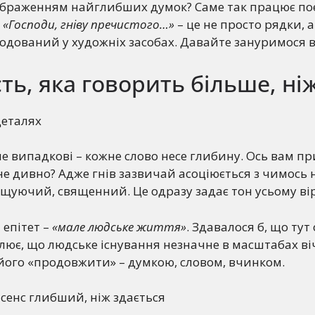
дображенням найглибших думок? Саме так працює по
ш
«Господи, гніву пречистого…»
– це не просто рядки, 
кодований у художніх засобах. Давайте зануримося в
ть, яка говорить більше, ні
деталях
 не випадкові – кожне слово несе глибину. Ось вам п
 не дивно? Адже гнів зазвичай асоціюється з чимось
чищуючий, священний. Це одразу задає тон усьому ві
епітет –
«мале людське життя»
. Здавалося б, що тут
слює, що людське існування незначне в масштабах віч
його «продовжити» – думкою, словом, вчинком.
сенс глибший, ніж здається