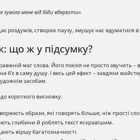
не зуміла мене від біди вберегти»
дає роздумів, створює паузу, змушує нас вдуматися в
: що ж у підсумку?
равжній маг слова. Його поезія не просто звучить – 
на б’є в саму душу. І весь цей ефект – завдяки майст
удожнім засобам.
 до короткого висновку:
орюють образи, які говорять більше, ніж прості сло
ають глибини й роблять текст яскравішим.
ають віршу багатозначності.