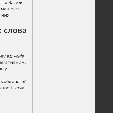
езія Василя
а маніфест
 них!
ж слова
риклад:
«гнів
 негативним,
ршу.
 особливого?
ності, хоча