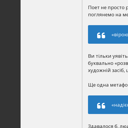
Поет не просто 
поглянемо на м
«вірою
Ви тільки уявіть
буквально «розві
художній засіб,
Ще одна метафо
«надіє
Здавалося б, лю