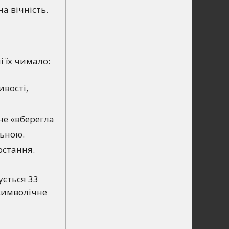
а вічність.
 їх чимало:
ивості,
не «вберегла
льною.
остання.
ється 33
 символічне