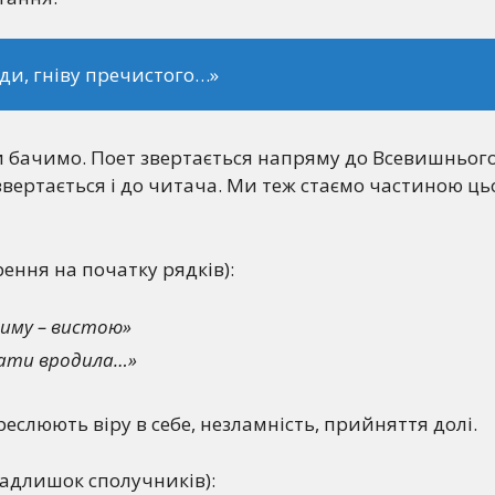
ди, гніву пречистого…»
 бачимо. Поет звертається напряму до Всевишнього
 звертається і до читача. Ми теж стаємо частиною ць
ення на початку рядків):
иму – вистою»
мати вродила…»
реслюють віру в себе, незламність, прийняття долі.
адлишок сполучників):