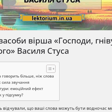
засоби вірша «Господи, гнів
го» Василя Стуса
а говорить більше, ніж слова
: сила звучання
ігури: емоційний ефект
 у підсумку?
ь відчували, що ваші слова можуть бути водночас 