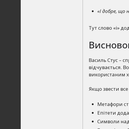
«І добре, що 
Тут слово «і» до
Висновок
Василь Стус – сп
відчувається. Во
використаним х
Якщо звести все
Метафори ств
Епітети дод
Символи над