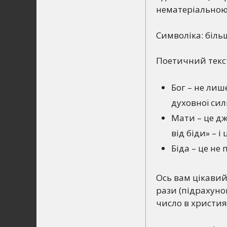
нематеріальною,
Символіка: біль
Поетичний текст
Бог – не лиш
духовної сил
Мати – це дж
від біди» – 
Біда – це не
Ось вам цікавий
рази (підрахуно
число в християн