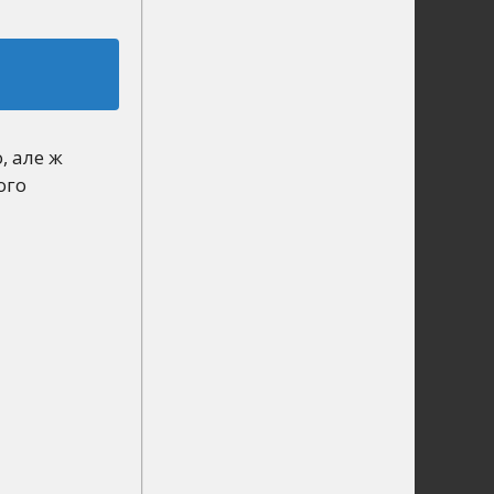
, але ж
ого