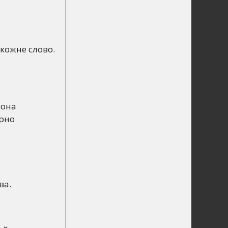
 кожне слово.
вона
ерно
ва.