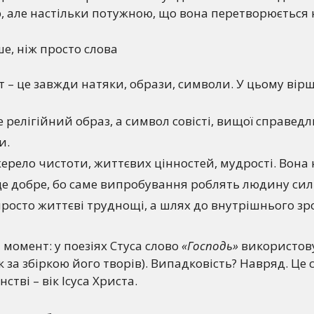
 але настільки потужною, що вона перетворюється н
ше, ніж просто слова
 – це завжди натяки, образи, символи. У цьому вірші
е релігійний образ, а символ совісті, вищої справедл
и.
ерело чистоти, життєвих цінностей, мудрості. Вона 
і це добре, бо саме випробування роблять людину си
 просто життєві труднощі, а шлях до внутрішнього зр
 момент: у поезіях Стуса слово
«Господь»
використову
к за збіркою його творів). Випадковість? Навряд. Це
стві – вік Ісуса Христа.