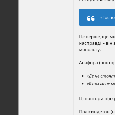
«Госпо
Це перше, що ми
насправді – він
монологу.
Анафора (повтор
«Де не стоят
«Яким мене 
Ці повтори підк
Полісиндетон (н