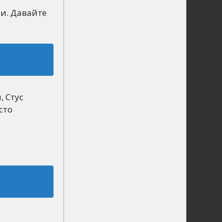
зи. Давайте
, Стус
сто