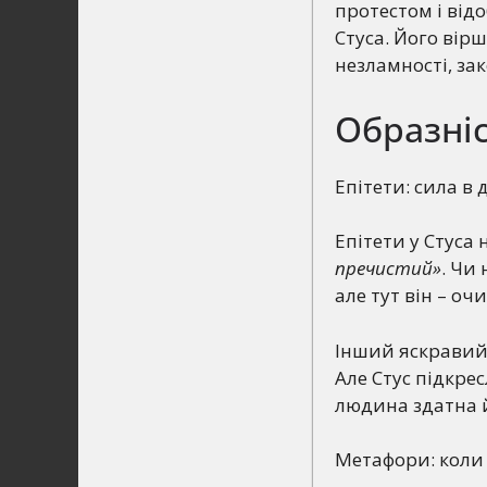
протестом і ві
Стуса. Його вір
незламності, за
Образніс
Епітети: сила в 
Епітети у Стуса
пречистий»
. Чи
але тут він – о
Інший яскравий 
Але Стус підкре
людина здатна 
Метафори: коли 