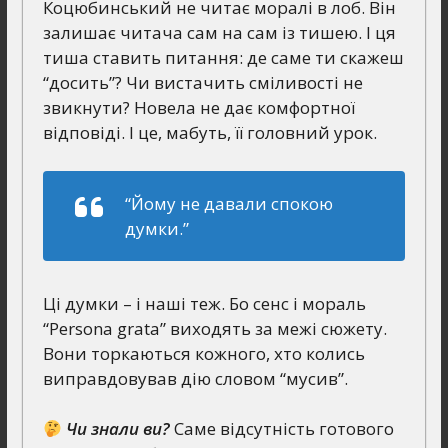
Коцюбинський не читає моралі в лоб. Він
залишає читача сам на сам із тишею. І ця
тиша ставить питання: де саме ти скажеш
“досить”? Чи вистачить сміливості не
звикнути? Новела не дає комфортної
відповіді. І це, мабуть, її головний урок.
“Йому не давали спокою
думки.”
Ці думки – і наші теж. Бо сенс і мораль
“Persona grata” виходять за межі сюжету.
Вони торкаються кожного, хто колись
виправдовував дію словом “мусив”.
Чи знали ви?
Саме відсутність готового