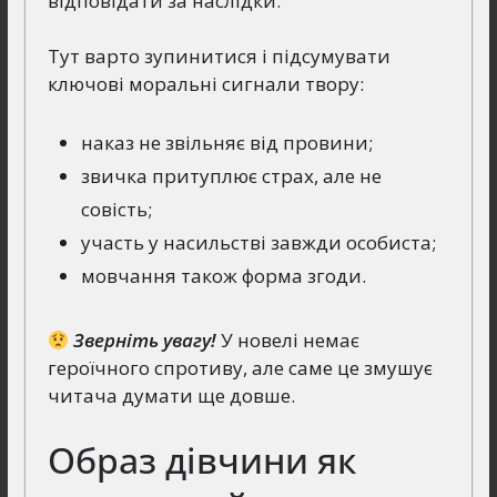
відповідати за наслідки.
Тут варто зупинитися і підсумувати
ключові моральні сигнали твору:
наказ не звільняє від провини;
звичка притуплює страх, але не
совість;
участь у насильстві завжди особиста;
мовчання також форма згоди.
Зверніть увагу!
У новелі немає
героїчного спротиву, але саме це змушує
читача думати ще довше.
Образ дівчини як