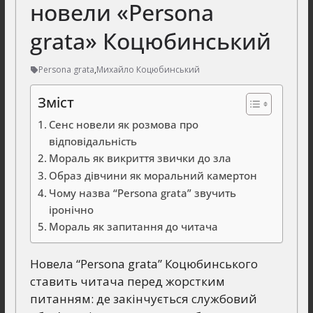
новели «Persona
grata» Коцюбинський
Persona grata
,
Михайло Коцюбинський
Зміст
Сенс новели як розмова про
відповідальність
Мораль як викриття звички до зла
Образ дівчини як моральний камертон
Чому назва “Persona grata” звучить
іронічно
Мораль як запитання до читача
Новела “Persona grata” Коцюбинського
ставить читача перед жорстким
питанням: де закінчується службовий