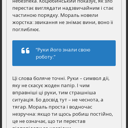
небезпека. Коцюбинський показує, як зло
перестає виглядати надзвичайним і стає
частиною порядку. Мораль новели
жорстка: звикання не знімає вини, воно її
поглиблює.
“Руки його знали свою
роботу.”
Ці слова боляче точні. Руки – символ дії,
яку не скасує жоден папір. І чим
вправніші ці руки, тим страшніша
ситуація. Бо досвід тут – не чеснота, а
тягар. Мораль проста і водночас
незручна: якщо ти щось робиш постійно,
це не означає, що ти перестав