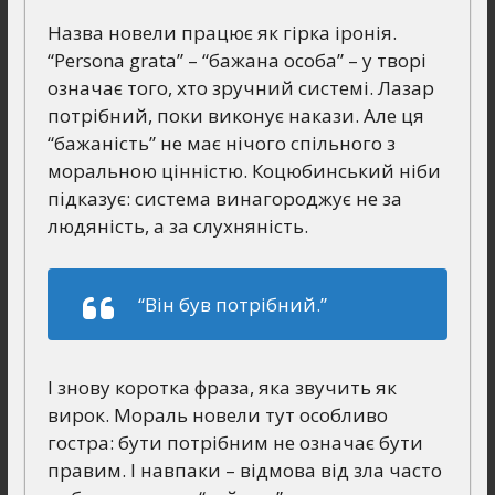
Назва новели працює як гірка іронія.
“Persona grata” – “бажана особа” – у творі
означає того, хто зручний системі. Лазар
потрібний, поки виконує накази. Але ця
“бажаність” не має нічого спільного з
моральною цінністю. Коцюбинський ніби
підказує: система винагороджує не за
людяність, а за слухняність.
“Він був потрібний.”
І знову коротка фраза, яка звучить як
вирок. Мораль новели тут особливо
гостра: бути потрібним не означає бути
правим. І навпаки – відмова від зла часто