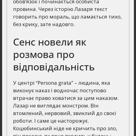
обов’язок і починається особиста
провина. Через історію Лазаря текст
говорить про мораль, що ламається тихо,
без крику, зате надовго.
Сенс новели як
розмова про
відповідальність
У центрі “Persona grata” – людина, яка
виконує наказ і водночас поступово
втрачає право ховатися за цим наказом.
Лазар не виглядає монстром. Він
втомлений, нервовий, звиклий до своєї
роботи. І саме це насторожує.
Коцюбинський ніде не кричить про зло,
він показує, як воно входить у будень: