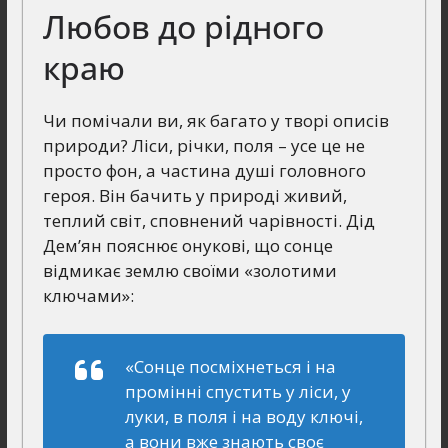
Любов до рідного
краю
Чи помічали ви, як багато у творі описів
природи? Ліси, річки, поля – усе це не
просто фон, а частина душі головного
героя. Він бачить у природі живий,
теплий світ, сповнений чарівності. Дід
Дем’ян пояснює онукові, що сонце
відмикає землю своїми «золотими
ключами»:
«Сонце посміхнеться і на
промінні спустить у ліси, у
луки, в поля і на воду ключі,
а вони вже знають своє