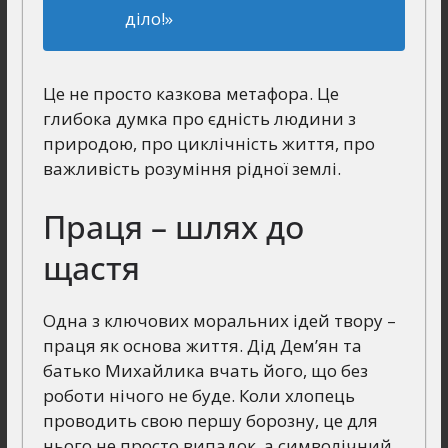
діло!»
Це не просто казкова метафора. Це
глибока думка про єдність людини з
природою, про циклічність життя, про
важливість розуміння рідної землі.
Праця – шлях до
щастя
Одна з ключових моральних ідей твору –
праця як основа життя. Дід Дем’ян та
батько Михайлика вчать його, що без
роботи нічого не буде. Коли хлопець
проводить свою першу борозну, це для
нього не просто випадок, а символічний