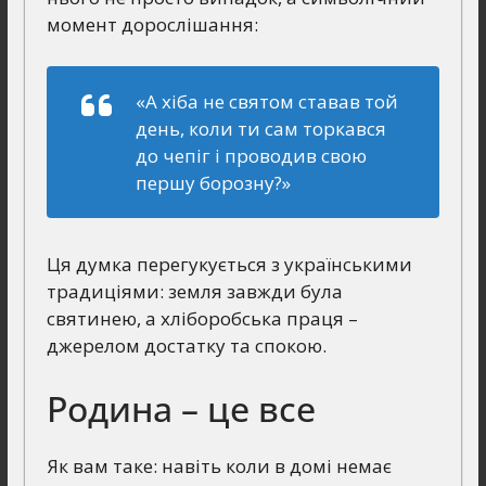
момент дорослішання:
«А хіба не святом ставав той
день, коли ти сам торкався
до чепіг і проводив свою
першу борозну?»
Ця думка перегукується з українськими
традиціями: земля завжди була
святинею, а хліборобська праця –
джерелом достатку та спокою.
Родина – це все
Як вам таке: навіть коли в домі немає