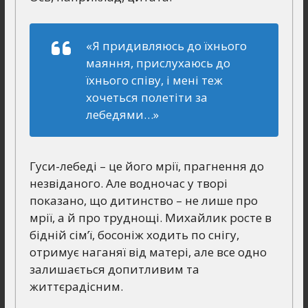
«Я придивляюсь до їхнього
маяння, прислухаюсь до
їхнього співу, і мені теж
хочеться полетіти за
лебедями…»
Гуси-лебеді – це його мрії, прагнення до
незвіданого. Але водночас у творі
показано, що дитинство – не лише про
мрії, а й про труднощі. Михайлик росте в
бідній сім’ї, босоніж ходить по снігу,
отримує наганяї від матері, але все одно
залишається допитливим та
життєрадісним.