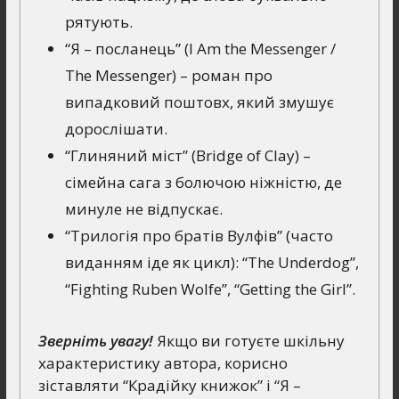
рятують.
“Я – посланець” (I Am the Messenger /
The Messenger) – роман про
випадковий поштовх, який змушує
дорослішати.
“Глиняний міст” (Bridge of Clay) –
сімейна сага з болючою ніжністю, де
минуле не відпускає.
“Трилогія про братів Вулфів” (часто
виданням іде як цикл): “The Underdog”,
“Fighting Ruben Wolfe”, “Getting the Girl”.
Зверніть увагу!
Якщо ви готуєте шкільну
характеристику автора, корисно
зіставляти “Крадійку книжок” і “Я –