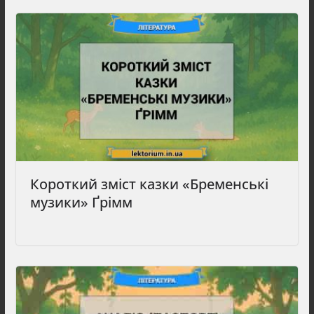
Короткий зміст казки «Бременські
музики» Ґрімм