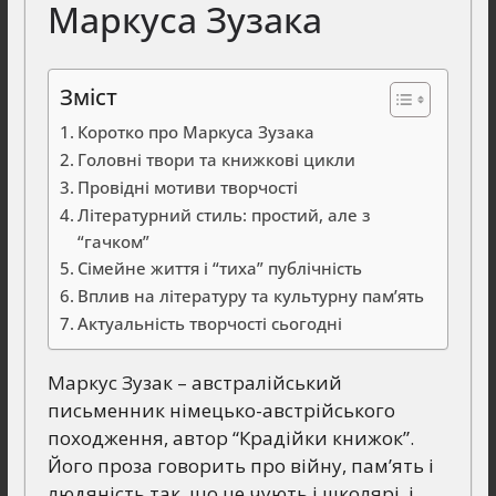
Маркуса Зузака
Зміст
Коротко про Маркуса Зузака
Головні твори та книжкові цикли
Провідні мотиви творчості
Літературний стиль: простий, але з
“гачком”
Сімейне життя і “тиха” публічність
Вплив на літературу та культурну пам’ять
Актуальність творчості сьогодні
Маркус Зузак – австралійський
письменник німецько-австрійського
походження, автор “Крадійки книжок”.
Його проза говорить про війну, пам’ять і
людяність так, що це чують і школярі, і