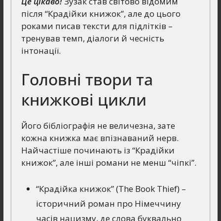
Це цікаво!
Зузак став світово відомим
після “Крадійки книжок”, але до цього
роками писав тексти для підлітків –
тренував темп, діалоги й чесність
інтонації.
Головні твори та
книжкові цикли
Його бібліографія не величезна, зате
кожна книжка має впізнаваний нерв.
Найчастіше починають із “Крадійки
книжок”, але інші романи не менш “чіпкі”.
“Крадійка книжок” (The Book Thief) –
історичний роман про Німеччину
часів нацизму, де слова буквально