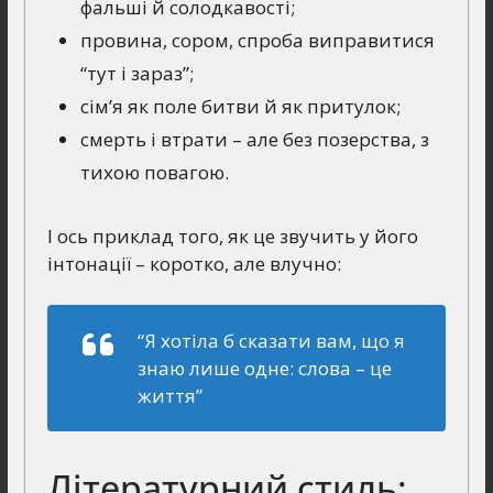
фальші й солодкавості;
провина, сором, спроба виправитися
“тут і зараз”;
сім’я як поле битви й як притулок;
смерть і втрати – але без позерства, з
тихою повагою.
І ось приклад того, як це звучить у його
інтонації – коротко, але влучно:
“Я хотіла б сказати вам, що я
знаю лише одне: слова – це
життя”
Літературний стиль: