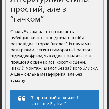
простий, але з
“гачком”
Стиль Зузака часто називають
публіцистично-оповідним: він ніби
розповідає історію “вголос”, із паузами,
ремарками, легким гумором – і раптом
підкидає фразу, яка сідає в пам’ять. Він
працює як сценарист: короткі сцени,
чіткий монтаж, діалог без зайвого блиску.
А ще – сильна метафорика, але без
туману.
“Я вражений людьми. Я
закоханий у них”