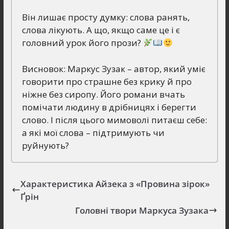
Він лишає просту думку: слова ранять,
слова лікують. А що, якщо саме це і є
головний урок його прози?
Висновок: Маркус Зузак – автор, який уміє
говорити про страшне без крику й про
ніжне без сиропу. Його романи вчать
помічати людину в дрібницях і берегти
слово. І після цього мимоволі питаєш себе:
а які мої слова – підтримують чи
руйнують?
Характеристика Айзека з «Провина зірок»
Ґрін
Головні твори Маркуса Зузака