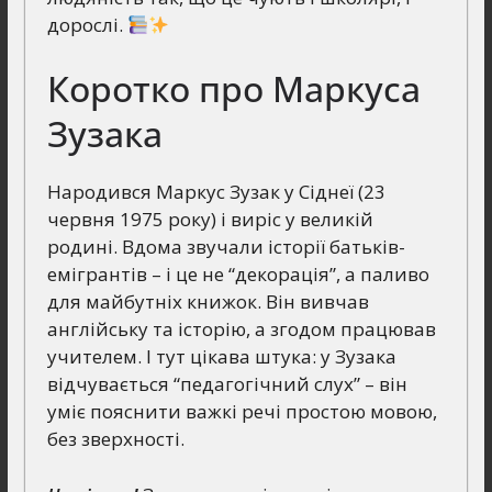
дорослі.
Коротко про Маркуса
Зузака
Народився Маркус Зузак у Сіднеї (23
червня 1975 року) і виріс у великій
родині. Вдома звучали історії батьків-
емігрантів – і це не “декорація”, а паливо
для майбутніх книжок. Він вивчав
англійську та історію, а згодом працював
учителем. І тут цікава штука: у Зузака
відчувається “педагогічний слух” – він
уміє пояснити важкі речі простою мовою,
без зверхності.