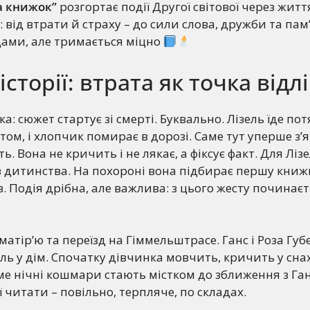
а книжок”
розгортає події Другої світової через жит
 від втрати й страху – до сили слова, дружби та пам
дами, але тримається міцно
сторії: втрата як точка відл
а: сюжет стартує зі смерті. Буквально. Лізель їде по
атом, і хлопчик помирає в дорозі. Саме тут уперше з’
ь. Вона не кричить і не лякає, а фіксує факт. Для Ліз
дитинства. На похороні вона підбирає першу книжк
. Подія дрібна, але важлива: з цього жесту починаєт
 матір’ю та переїзд на Гіммельштрасе. Ганс і Роза Гу
ь у дім. Спочатку дівчинка мовчить, кричить у снах
ме нічні кошмари стають містком до зближення з Ган
 читати – повільно, терпляче, по складах.