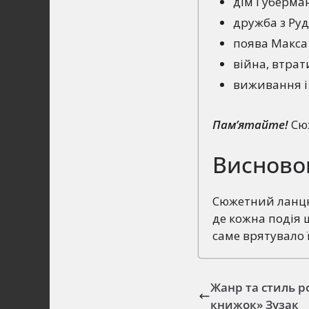
дім Губерма
дружба з Руд
поява Макса 
війна, втрат
виживання і 
Пам’ятайте!
Сюж
Висново
Сюжетний ланц
де кожна подія 
саме врятувало 
Жанр та стиль р
книжок» Зузак