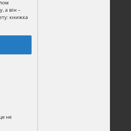
илом
, а він –
ету: книжка
це не