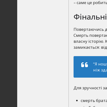
– саме це робить
Фінальні
Повертаючись до
Смерть повертає
власну історію.
замикається: ві
“Я нош
ніж зд
Для зручності з
смерть брата