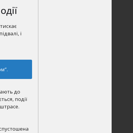
одії
стискає
ідвалі, і
м”.
рають до
ться, події
ьштрасе.
 спустошена