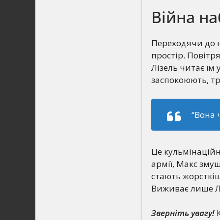
Війна на
Переходячи до н
простір. Повітр
Лізель читає їм
заспокоюють, тр
“Вона 
Це кульмінаційн
армії, Макс зму
стають жорсткіш
Виживає лише Лі
Зверніть увагу!
К