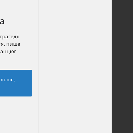
а
трагедії
тя, пише
 Ланцюг
більше,