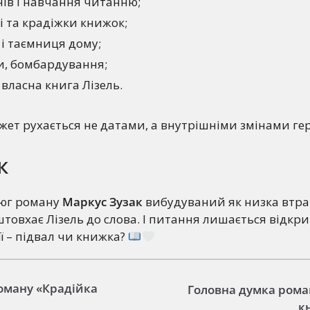
нів і навчання читанню;
і та крадіжки книжок;
і таємниця дому;
и, бомбардування;
власна книга Лізель.
ет рухається не датами, а внутрішніми змінами гер
к
юг роману
Маркус Зузак
вибудуваний як низка втрат 
штовхає Лізель до слова. І питання лишається відкр
її – підвал чи книжка?
оману «Крадійка
Головна думка рома
к