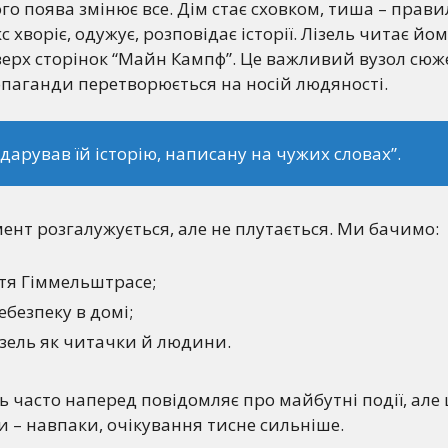
го поява змінює все. Дім стає сховком, тиша – прав
хворіє, одужує, розповідає історії. Лізель читає йому
ерх сторінок “Майн Кампф”. Це важливий вузол сюж
паганди перетворюється на носій людяності.
одарував їй історію, написану на чужих словах”.
ент розгалужується, але не плутається. Ми бачимо:
тя Гіммельштрасе;
безпеку в домі;
ізель як читачки й людини.
 часто наперед повідомляє про майбутні події, але 
 – навпаки, очікування тисне сильніше.