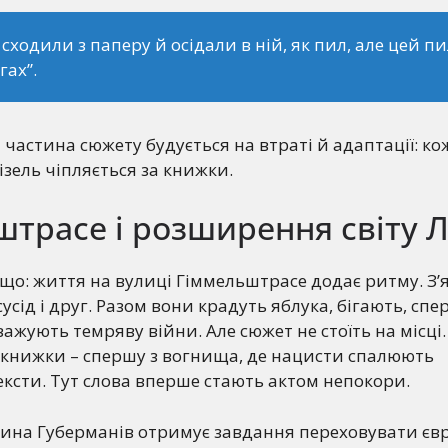
 сходили з паперу й осідали в ній, як пил, але цей п
огах”.
частина сюжету будується на втраті й адаптації: ко
ізель чіпляється за книжки.
трасе і розширення світу Л
 що: життя на вулиці Гіммельштрасе додає ритму. З’
усід і друг. Разом вони крадуть яблука, бігають, сп
ажують темряву війни. Але сюжет не стоїть на місці.
 книжки – спершу з вогнища, де нацисти спалюють
ексти. Тут слова вперше стають актом непокори.
ина Губерманів отримує завдання переховувати єв