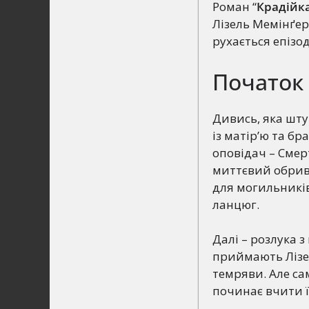
Роман “
Крадійк
Лізель Мемінґер:
рухається епізо
Початок і
Дивись, яка штук
із матір’ю та бр
оповідач – Смерт
миттєвий обрив 
для могильників
ланцюг.
Далі – розлука з
приймають Лізел
темряви. Але са
починає вчити її