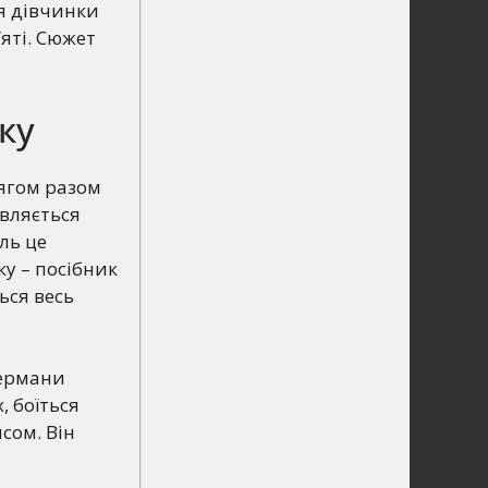
тя дівчинки
’яті. Сюжет
іку
тягом разом
являється
ель це
у – посібник
ься весь
бермани
, боїться
сом. Він