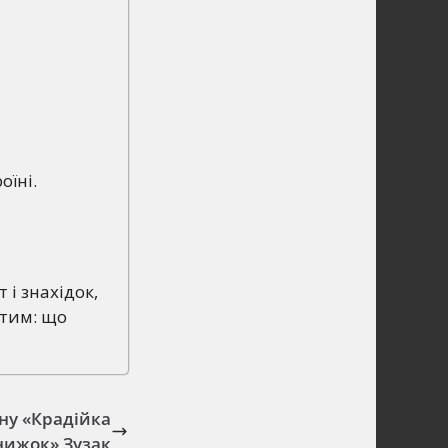
оїні.
і знахідок,
итим: що
ну «Крадійка
нижок» Зузак