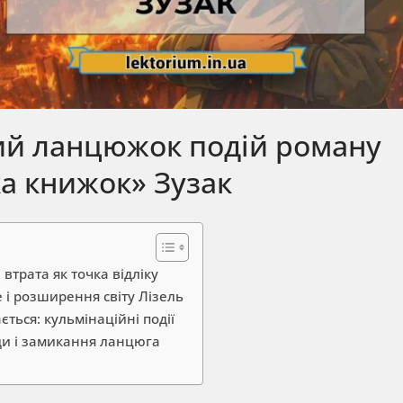
й ланцюжок подій роману
а книжок» Зузак
: втрата як точка відліку
 і розширення світу Лізель
ться: кульмінаційні події
ди і замикання ланцюга