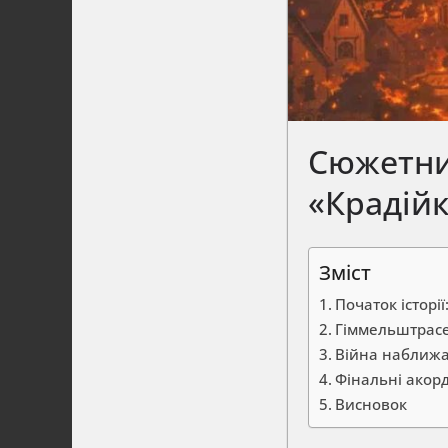
Сюжетни
«Крадійк
Зміст
Початок історії
Гіммельштрасе
Війна наближає
Фінальні акор
Висновок