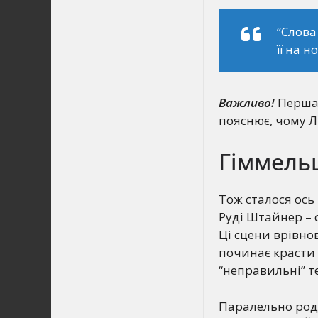
“Слова
її на н
Важливо!
Перша 
пояснює, чому Л
Гіммельш
Тож сталося ось
Руді Штайнер – с
Ці сцени врівнов
починає красти
“неправильні” т
Паралельно род