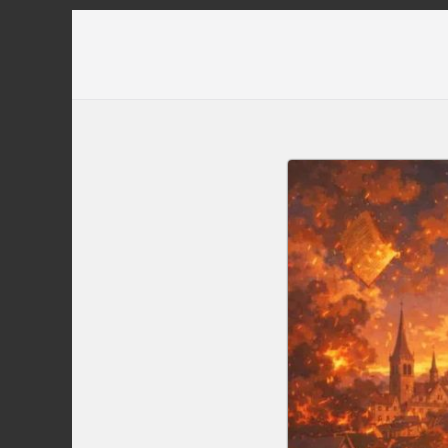
Перейти
до
вмісту