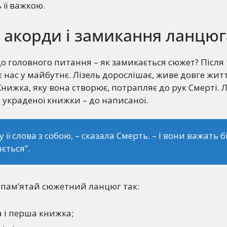
 її важкою.
 акорди і замикання ланцюг
 головного питання – як замикається сюжет? Після 
 нас у майбутнє. Лізель дорослішає, живе довге жит
 Книжка, яку вона створює, потрапляє до рук Смерті.
д украденої книжки – до написаної.
у її слова з собою, – сказала Смерть. – І вони важать 
ається”.
апам’ятай сюжетний ланцюг так:
 і перша книжка;