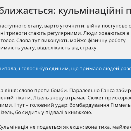
ближається: кульмінаційні п
аступного етапу, варто уточнити: війна поступово 
яні тривоги стають регулярними. Люди ховаються в п
 уголос. Слова тут виконують майже фізичну роботу –
имають увагу, відволікають від страху.
читала, і голос її був єдиним, що тримало людей разо
а лінія: слово проти бомби. Паралельно Ганса заби
шений тікати, Лізель знову втрачає. Сюжет прискорює
ими. І тут – головний удар: бомбардування Гіммел
зель, бо сидить у підвалі з книжкою.
ульмінація не подається як екшн; вона тиха, майже