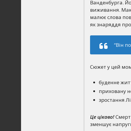
Ванденбурга. Йо
виживання. Макс 
малює слова пов
як знаряддя про
“Він п
Сюжет у цей мом
буденне жит
приховану не
зростання Л
Це цікаво!
Смерть
зменшує напруги