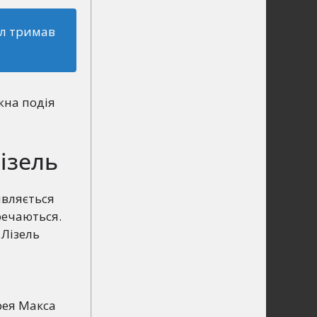
ил тримав
жна подія
ізель
являється
еречаються.
 Лізель
рея Макса