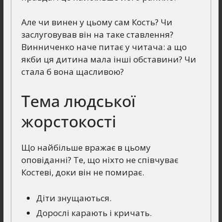
Але чи винен у цьому сам Кость? Чи
заслуговував він на таке ставлення?
Винниченко наче питає у читача: а що
якби ця дитина мала інші обставини? Чи
стала б вона щасливою?
Тема людської
жорстокості
Що найбільше вражає в цьому
оповіданні? Те, що ніхто не співчуває
Костеві, доки він не помирає.
Діти знущаються.
Дорослі карають і кричать.