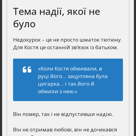
Тема надії, якої не
було
Недокурок – це не просто шматок тютюну.
Для Костя це останній зв’язок із батьком.
«Коли Костя обмивали, в
руці його… зацуплена була
цигарка… і так його й
обмили з нею.»
Він помер, так і не відпустивши надію.
Він не отримав любові, він не дочекався