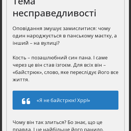
Тема
несправедливості
Оповідання змушує замислитися: чому
один народжується в панському маєтку, а
інший – на вулиці?
Кость – позашлюбний син пана. І саме
через це він став ізгоєм. Для всіх він –
«байстрюк», слово, яке переслідує його все
життя.
«Я не байстрюк! Хрр!»
Чому він так злиться? Бо знає, що це
правда. І це найбільше його ранило.