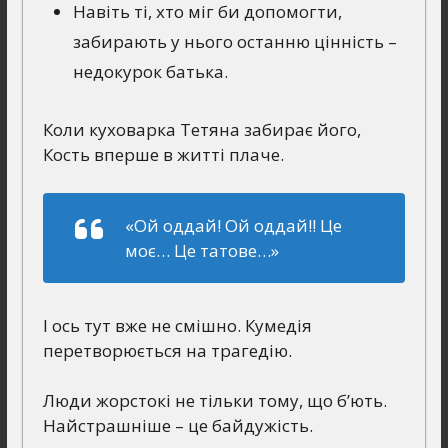
Навіть ті, хто міг би допомогти,
забирають у нього останню цінність –
недокурок батька.
Коли куховарка Тетяна забирає його,
Кость вперше в житті плаче.
«Ой оддай! Ой оддай!! Це
моє… Це татове…»
І ось тут вже не смішно. Кумедія
перетворюється на трагедію.
Люди жорстокі не тільки тому, що б’ють.
Найстрашніше – це байдужість.