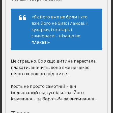
«Як його вже не били і хто
вже його не бив: і ланові, і
кухарки, і скотарі, і
свинопаси – нізащо не
плакав!»
Це страшно. Бо якщо дитина перестала
плакати, значить, вона вже не чекає
нічого хорошого від життя.
Кость не просто самотній – він
ізольований від суспільства. Його
існування – це боротьба за виживання.