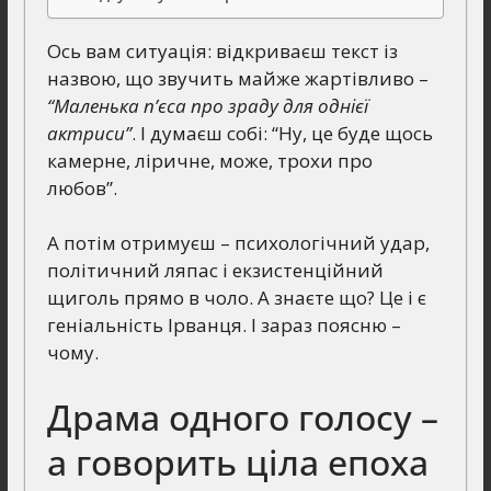
Ось вам ситуація: відкриваєш текст із
назвою, що звучить майже жартівливо –
“Маленька п’єса про зраду для однієї
актриси”
. І думаєш собі: “Ну, це буде щось
камерне, ліричне, може, трохи про
любов”.
А потім отримуєш – психологічний удар,
політичний ляпас і екзистенційний
щиголь прямо в чоло. А знаєте що? Це і є
геніальність Ірванця. І зараз поясню –
чому.
Драма одного голосу –
а говорить ціла епоха