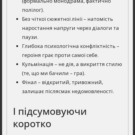
(формально монодрама, фактично
полілог).
Без чіткої сюжетної лінії – натомість
наростання напруги через діалоги та
паузи.
Глибока психологічна конфліктність –
героїня грає проти самої себе.
Кульмінація – не дія, а викриття стилю
(те, що ми бачили – гра).
Фінал – відкритий, тривожний,
залишає післясмак недомовленості.
І підсумовуючи
коротко