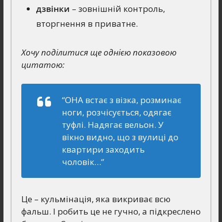
дзвінки
– зовнішній контроль,
вторгнення в приватне.
Хочу поділитися ще однією показовою
цитатою:
“ОНА встає з візка, розминає
ноги, розчісується, одягає
туфлі. Надягає вельон. У
вікно видно, що з вулиці до
квартири заходить
чоловік…”
Це – кульмінація, яка викриває всю
фальш. І робить це не гучно, а підкреслено