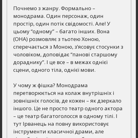
Почнемо з жанру. Формально –
монодрама. Один персонаж, один
простір, один потік свідомості. Але! У
цьому “одному” – багато інших. Вона
(ОНА) розмовляє з тьотею Хоною,
сперечається з Моною, з’ясовує стосунки з
чоловіком, доповідає “панові старшому
дораднику”. І це все – в межах однієї
сцени, одного тіла, однієї мови.
У чому ж фішка? Монодрама
перетворюється на колаж внутрішніх і
зовнішніх голосів, де кожен – як дзеркало
іншого. Це не просто театр одного актора
– це театр багатоголосся в одному тілі. І
тут Ірванець на повну використовує
інструменти класичної драми, але