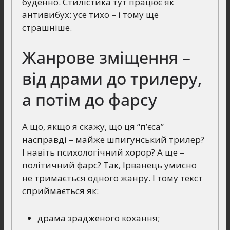
буденно. Стилістика тут працює як
антивибух: усе тихо – і тому ще
страшніше.
Жанрове зміщення –
від драми до трилеру,
а потім до фарсу
А що, якщо я скажу, що ця “п’єса”
насправді – майже шпигунський трилер?
І навіть психологічний хорор? А ще –
політичний фарс? Так, Ірванець умисно
не тримається одного жанру. І тому текст
сприймається як:
драма зрадженого кохання;