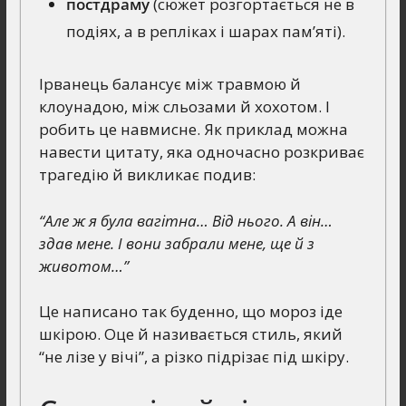
постдраму
(сюжет розгортається не в
подіях, а в репліках і шарах пам’яті).
Ірванець балансує між травмою й
клоунадою, між сльозами й хохотом. І
робить це навмисне. Як приклад можна
навести цитату, яка одночасно розкриває
трагедію й викликає подив:
“Але ж я була вагітна… Від нього. А він…
здав мене. І вони забрали мене, ще й з
животом…”
Це написано так буденно, що мороз іде
шкірою. Оце й називається стиль, який
“не лізе у вічі”, а різко підрізає під шкіру.