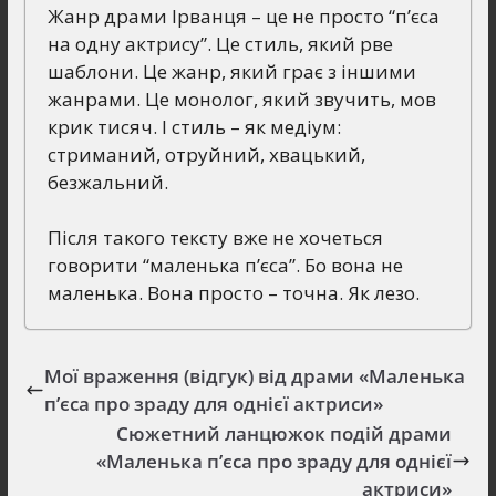
Жанр драми Ірванця – це не просто “п’єса
на одну актрису”. Це стиль, який рве
шаблони. Це жанр, який грає з іншими
жанрами. Це монолог, який звучить, мов
крик тисяч. І стиль – як медіум:
стриманий, отруйний, хвацький,
безжальний.
Після такого тексту вже не хочеться
говорити “маленька п’єса”. Бо вона не
маленька. Вона просто – точна. Як лезо.
Мої враження (відгук) від драми «Маленька
п’єса про зраду для однієї актриси»
Сюжетний ланцюжок подій драми
«Маленька п’єса про зраду для однієї
актриси»