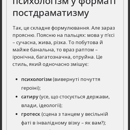
психологізм у форматі
постдраматизму
Так, це складне формулювання. Але зараз
проясню. Поясню на пальцях: мова у п’єсі
– сучасна, жива, різка. То побутова й
майже банальна, то враз раптом –
іронічна, багатозначна, отруйна. Це
стиль, який одночасно змішує:
психологізм
(вивернуті почуття
героїні);
сатиру
(усе, що стосується держави,
влади, ідеології);
гротеск
(сцена з танцем у весільній
фаті в інвалідному візку – як вам?);