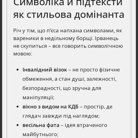
Символіка й підтексти
як стильова домінанта
Річ у тім, що п’єса напхана символами, як
вареники в недільному борщі. Ірванець
не скупиться – все говорить символічною
мовою:
Інвалідний візок
– не просто фізичне
обмеження, а стан душі, залежності,
безпорадності, що зручна для
маніпуляції;
вікно з видом на КДБ
– простір, де
глядач завжди під наглядом;
весільна фата
– ідея втраченого
майбутнього;