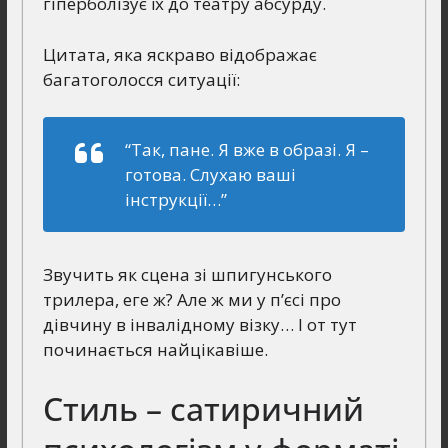
гіперболізує їх до театру абсурду.
Цитата, яка яскраво відображає
багатоголосся ситуації:
“Так, пане. Я вже в образі. Я –
готова. Слухаю ваші
інструкції…”
Звучить як сцена зі шпигунського
трилера, еге ж? Але ж ми у п’єсі про
дівчину в інвалідному візку… І от тут
починається найцікавіше.
Стиль – сатиричний