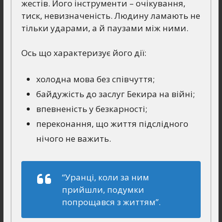
жестів. Його інструменти – очікування,
тиск, невизначеність. Людину ламають не
тільки ударами, а й паузами між ними.
Ось що характеризує його дії:
холодна мова без співчуття;
байдужість до заслуг Бекира на війні;
впевненість у безкарності;
переконання, що життя підслідного
нічого не важить.
“Уранці, коли за ним
прийшли, подумки
попрощався з життям”.