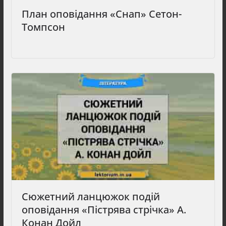
План оповідання «Снап» Сетон-
Томпсон
Сюжетний ланцюжок подій
оповідання «Пістрява стрічка» А.
Конан Дойл