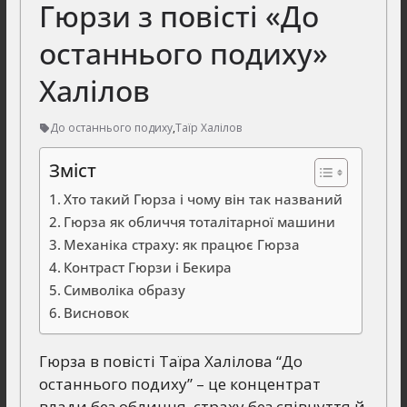
Гюрзи з повісті «До
останнього подиху»
Халілов
До останнього подиху
,
Таїр Халілов
Зміст
Хто такий Гюрза і чому він так названий
Гюрза як обличчя тоталітарної машини
Механіка страху: як працює Гюрза
Контраст Гюрзи і Бекира
Символіка образу
Висновок
Гюрза в повісті Таїра Халілова “До
останнього подиху” – це концентрат
влади без обличчя, страху без співчуття й