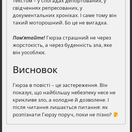
текстом – у спогадах депортованих, у
свідченнях репресованих, у
документальних хроніках. І саме тому він
такий моторошний. Бо це не вигадка.
Пам’ятайте!
Гюрза страшний не через
жорстокість, а через буденність зла, яке
він уособлює.
Висновок
Гюрза в повісті – це застереження. Він
показує, що найбільшу небезпеку несе не
крикливе зло, а холодне й дозволене. І
після читання лишається питання: як
розпізнати Гюрзу поруч, поки не пізно?