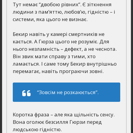
Тут немає “двобою рівних”. Є зіткнення
людини з пам’яттю, любов’ю, гідністю – і
системи, яка цього не визнає.
Бекир навіть у камері смертників не
кається. А Гюрза цього не розуміє. Для
нього незламність – дефект, а не чеснота.
Він звик мати справу з тими, хто
ламається. І саме тому Бекир внутрішньо
перемагає, навіть програючи зовні.
“Зовсім не розкаюється”.
Коротка фраза – але яка щільність сенсу.
Вона оголює безсилля Гюрзи перед
людською гідністю.