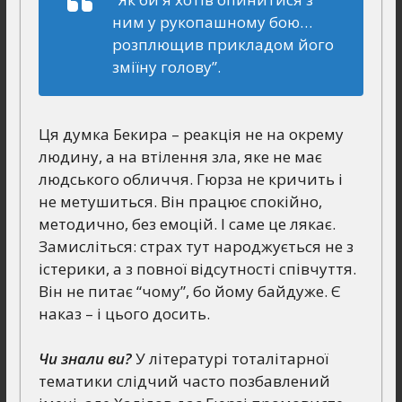
ним у рукопашному бою…
розплющив прикладом його
зміїну голову”.
Ця думка Бекира – реакція не на окрему
людину, а на втілення зла, яке не має
людського обличчя. Гюрза не кричить і
не метушиться. Він працює спокійно,
методично, без емоцій. І саме це лякає.
Замисліться: страх тут народжується не з
істерики, а з повної відсутності співчуття.
Він не питає “чому”, бо йому байдуже. Є
наказ – і цього досить.
Чи знали ви?
У літературі тоталітарної
тематики слідчий часто позбавлений