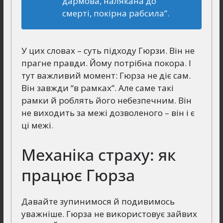
дармова, налякана до
смерті, покірна рабсила”.
У цих словах – суть підходу Гюрзи. Він не
прагне правди. Йому потрібна покора. І
тут важливий момент: Гюрза не діє сам.
Він завжди “в рамках”. Але саме такі
рамки й роблять його небезпечним. Він
не виходить за межі дозволеного – він і є
ці межі.
Механіка страху: як
працює Гюрза
Давайте зупинимося й подивимось
уважніше. Гюрза не використовує зайвих