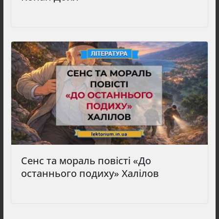
Сенс та мораль повісті «До
останнього подиху» Халілов