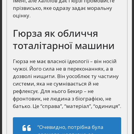
імені, але Халілов дає Гюрзі промовисте
прізвисько, яке одразу задає моральну
оцінку.
Гюрза як обличчя
тоталітарної машини
Гюрза не має власної ідеології – він носій
чужої. Його сила не в переконаннях, а в
дозволі нищити. Він уособлює ту частину
системи, яка не сумнівається й не
рефлексує. Для нього Бекир – не
фронтовик, не людина з біографією, не
батько. Це “справа”, “матеріал”, “одиниця”.
“Очевидно, потрібна була