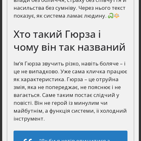
насильства без сумніву. Через нього текст
показує, як система ламає людину.
Хто такий Гюрза і
чому він так названий
Ім’я Гюрза звучить різко, навіть боляче – і
це не випадково. Уже сама кличка працює
як характеристика. Гюрза – це отруйна
змія, яка не попереджає, не пояснює і не
вагається. Саме таким постає слідчий у
повісті. Він не герой із минулим чи
майбутнім, а функція системи, її холодний
інструмент.
“Як би я хотів опинитися з