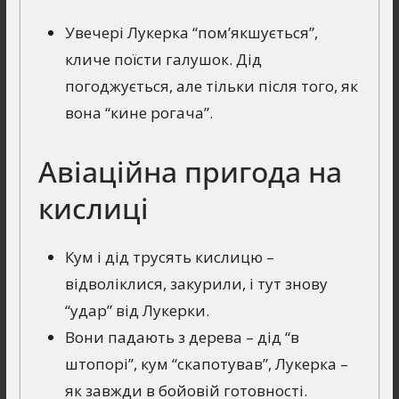
Увечері Лукерка “пом’якшується”,
кличе поїсти галушок. Дід
погоджується, але тільки після того, як
вона “кине рогача”.
Авіаційна пригода на
кислиці
Кум і дід трусять кислицю –
відволіклися, закурили, і тут знову
“удар” від Лукерки.
Вони падають з дерева – дід “в
штопорі”, кум “скапотував”, Лукерка –
як завжди в бойовій готовності.