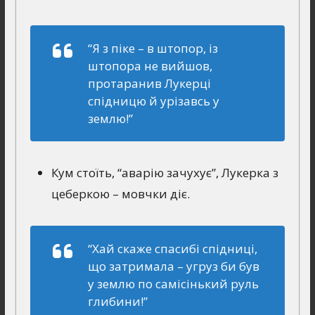
“Я з пiке – в штопор, iз
штопора не вийшов,
протаранив Лукерцi
спiдницю й урiзавсь у
землю!”
Кум стоїть, “аварію зачухує”, Лукерка з
цеберкою – мовчки діє.
“Хай скаже спасибi спiдницi,
що затримала – угруз би був
у землю по самiсiнький руль
глибини!”