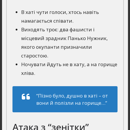
В хаті чути голоси, хтось навіть
намагається співати.
Виходять троє: два фашисти і
місцевий зрадник Панько Нужник,
якого окупанти призначили
старостою.
Ночувати йдуть не в хату, а на горище
хліва.
“Пiзно було, душно в хатi – от
вони й полiзли на горище…”
Атака з “зенітки”