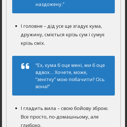
наздожену.”
І головне – дід усе ще згадує кума,
дружину, сміється крізь сум і сумує
крізь сміх.
“Ех, кума б оце менi, ми б оце
вдвох… Хочете, може,
“зенiтку” мою побачити? Ось
вона!”
І гладить вила – свою бойову зброю.
Все просто, по-домашньому, але
глибоко.