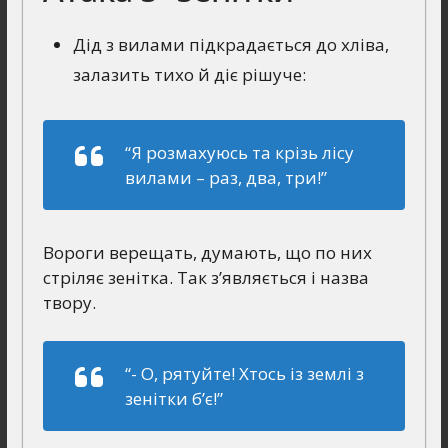
Дід з вилами підкрадається до хліва,
залазить тихо й діє рішуче:
“Я розмахуюсь та крiзь лiсу
вилами – раз, два, три!”
Вороги верещать, думають, що по них
стріляє зенітка. Так з’являється і назва
твору.
“- О, рятуйте! Хтось iз землi з
зенiтки б’є!”