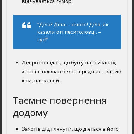
відчувається гумор:
“Діла? Діла – нiчого! Діла, як
казали отi песиголовцi, –
гут!”
Дід розповідає, що був у партизанах,
хоч і не воював безпосередньо – варив
їсти, пас коней.
Таємне повернення
додому
Захотів дід глянути, що діється в його