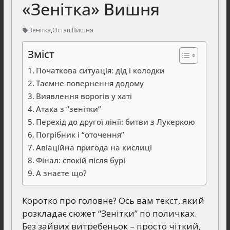
«Зенітка» Вишня
Зенітка
,
Остап Вишня
Зміст
Початкова ситуація: дід і колодки
Таємне повернення додому
Виявлення ворогів у хаті
Атака з “зенітки”
Перехід до другої лінії: битви з Лукеркою
Погрібник і “оточення”
Авіаційна пригода на кислиці
Фінал: спокій після бурі
А знаєте що?
Коротко про головне? Ось вам текст, який
розкладає сюжет “Зенітки” по поличках.
Без зайвих витребеньок – просто чіткий,