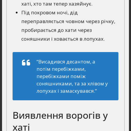
хаті, хто там тепер хазяйнує.
Під покровом ночі, дід
переправляється човном через річку,
пробирається до хати через
соняшники і ховається в лопухах.
“Висадився десантом, а
потiм перебiжками,
перебiжками помiж
соняшниками, та за хлiвом у
лопухах i замаскувався.”
Виявлення ворогів у
хаті