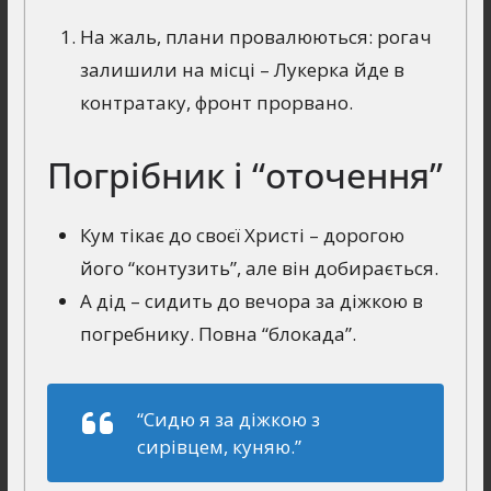
На жаль, плани провалюються: рогач
залишили на місці – Лукерка йде в
контратаку, фронт прорвано.
Погрібник і “оточення”
Кум тікає до своєї Христі – дорогою
його “контузить”, але він добирається.
А дід – сидить до вечора за діжкою в
погребнику. Повна “блокада”.
“Сидю я за дiжкою з
сирiвцем, куняю.”