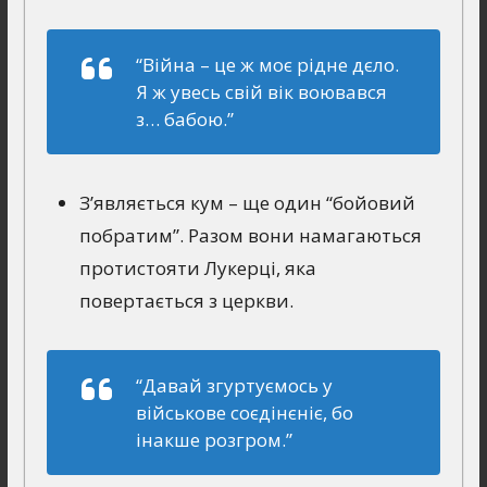
“Вiйна – це ж моє рiдне дєло.
Я ж увесь свiй вiк воювався
з… бабою.”
З’являється кум – ще один “бойовий
побратим”. Разом вони намагаються
протистояти Лукерці, яка
повертається з церкви.
“Давай згуртуємось у
вiйськове соєдiнєнiє, бо
iнакше розгром.”